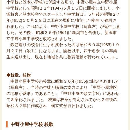
小学校と笠木小学校 に併設する形で、中野小屋村立中野小屋
中学校として昭和２２年(1947)５月１５日に開校しました。小
瀬校舎と笠木校舎でスタートした中学校は、５年後の昭和２７
年(1952)１０月２８日に現在の場所に独立した校舎 が建設さ
れました。これにより、中野小屋中学校（写真左）が誕生しま
した。その後、 昭和３６年(1961)に新潟市と合併し、新潟市
立中野小屋中学校と改称されました。
鉄筋造りの校舎に生まれ変わったのは昭和６０年(1985)１０
月２７日（竣工）になります。開校以来、四千名余 りの卒業
生を送り出し、現在も地域と共に教育活動が行われています。
◆校章、校旗
中野小屋中学校の校章は昭和３０年(1955)に制定されました
（写真右）。当時の生徒と職員の協力により 「中野小屋地区
の地形が菱形」であること、「中野小屋の頭文字N」にあわせ
て図案化されました。 校旗は校章が制定されてから２年後の
昭和３２年に作成され、樹立式が行われました。
中野小屋中学校 校歌