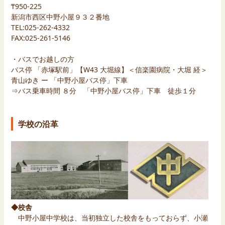
₸950-225
新潟市西区中野小屋９３２番地
TEL:025-262-4332
FAX:025-261-5146
・バスでお越しの方
バス停 「赤塚駅前」【W43 大堀線】＜信楽園病院・大堀 経＞
青山ゆき ー 「中野小屋バス停」下車
⇒バス乗車時間 ８分 「中野小屋バス停」下車 徒歩１分
学校の沿革
◆校舎
中野小屋中学校は、当初独立した校舎をもっておらず、小瀬